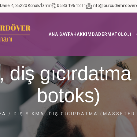
 Daire: 4, 35220 Konak/İzmir
0 533 196 12 11
info@burcudemirdover
ANA SAYFA
HAKKIMDA
DERMATOLOJİ
, diş gıcırdatma
botoks)
FA
/
DIŞ SIKMA, DIŞ GICIRDATMA (MASSETER