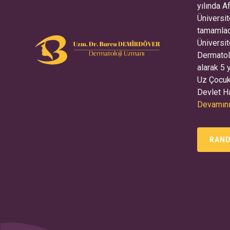
yılında 
Üniversit
tamamlad
Üniversit
Dermatol
alarak 5 
Uz Çocuk
Devlet Ha
Devamını
RAND