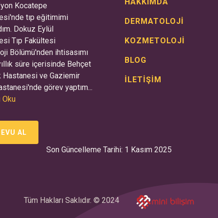
HAKKIMDA
Afyon Kocatepe
esi'nde tıp eğitimimi
DERMATOLOJİ
ım. Dokuz Eylül
esi Tıp Fakültesi
KOZMETOLOJİ
oji Bölümü'nden ihtisasımı
BLOG
yıllık süre içerisinde Behçet
 Hastanesi ve Gaziemir
İLETİŞİM
stanesi'nde görev yaptım...
 Oku
EVU AL
Son Güncelleme Tarihi: 1 Kasım 2025
Tüm Hakları Saklıdır. © 2024