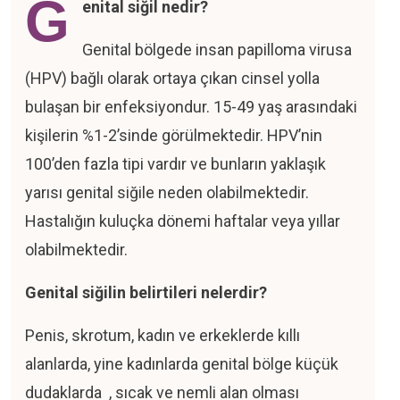
G
enital siğil nedir?
DEVU
L
Genital bölgede insan papilloma virusa
(HPV) bağlı olarak ortaya çıkan cinsel yolla
bulaşan bir enfeksiyondur. 15-49 yaş arasındaki
kişilerin %1-2’sinde görülmektedir. HPV’nin
100’den fazla tipi vardır ve bunların yaklaşık
yarısı genital siğile neden olabilmektedir.
Hastalığın kuluçka dönemi haftalar veya yıllar
olabilmektedir.
Genital siğilin belirtileri nelerdir?
Penis, skrotum, kadın ve erkeklerde kıllı
alanlarda, yine kadınlarda genital bölge küçük
dudaklarda , sıcak ve nemli alan olması