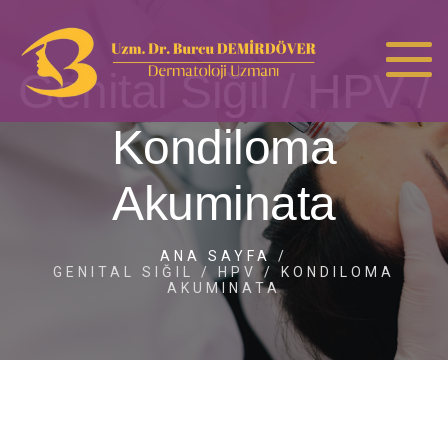
Genital Siğil / HPV /
Kondiloma
Akuminata
ANA SAYFA
/
GENITAL SIĞIL / HPV / KONDILOMA
AKUMINATA