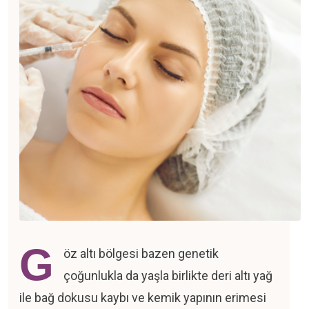
na
yfa
ımda
toloji
toloji
og
işim
G
öz altı bölgesi bazen genetik
DEVU
çoğunlukla da yaşla birlikte deri altı yağ
L
ile bağ dokusu kaybı ve kemik yapının erimesi