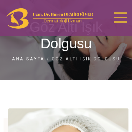
Göz Altı Işık
Dolgusu
ANA SAYFA
/
GÖZ ALTI IŞIK DOLGUSU