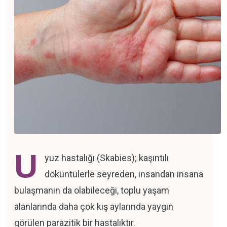
na
yfa
ımda
toloji
toloji
U
yuz hastalığı (Skabies); kaşıntılı
og
döküntülerle seyreden, insandan insana
bulaşmanın da olabileceği, toplu yaşam
işim
alanlarında daha çok kış aylarında yaygın
görülen parazitik bir hastalıktır.