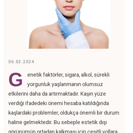
na
yfa
06.03.2024
G
enetik faktörler, sigara, alkol, sürekli
ımda
yorgunluk yaşlanmanın olumsuz
etkilerini daha da artırmaktadır. Kaşın yüze
toloji
verdiği ifadedeki önemi hesaba katıldığında
toloji
kaşlardaki problemler, oldukça önemli bir durum
haline gelmektedir. Bu sebeple estetik dışı
og
görünümün ortadan kalkması için çeşitli yollara